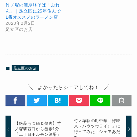
竹ノ塚の濃厚豚そば「ぶれ
ん」｜足立区に25年住んで
1番オススメのラーメン店
2023年2月2日
足立区のお店
足立区のお店
よかったらシェアしてね！
竹ノ塚駅の町中華「好吃
【絶品もつ鍋＆焼肉】竹
来（ハウツウライ）」に
ノ塚駅西口から徒歩1分
行ってみた｜シェアあだ
「二丁目ホルモン酒場」