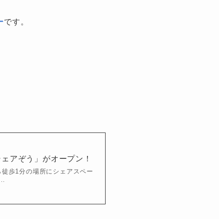
ー
です。
シェアぞう」がオープン！
ら徒歩1分の場所にシェアスペー
…