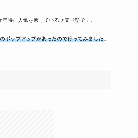
。
近年特に人気を博している販売形態です。
同のポップアップがあったので行ってみました
。