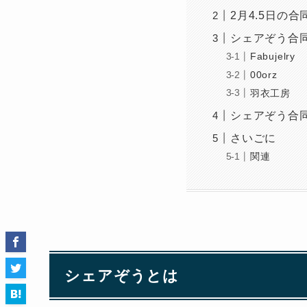
2月4.5日の
シェアぞう合
Fabujelry
00orz
羽衣工房
シェアぞう合
さいごに
関連
シェアぞうとは